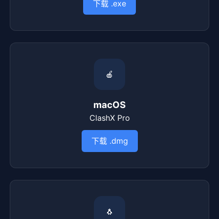
下载 .exe
🍎
macOS
ClashX Pro
下载 .dmg
🐧